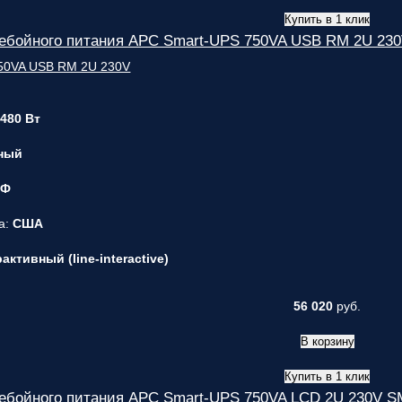
Купить в 1 клик
ребойного питания APC Smart-UPS 750VA USB RM 2U 2
 480 Вт
ный
 Ф
а:
США
ктивный (line-interactive)
56 020
руб.
В корзину
Купить в 1 клик
ребойного питания APC Smart-UPS 750VA LCD 2U 230V 