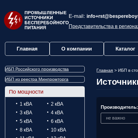
E-mail:
info+rst@bespereboyn
Представительства в региона
Главная
О компании
Каталог
ИБП Российского производства
Главная
>
ИБП в сто
ИБП из реестра Минпромторга
Источник
По мощности
1 кВА
2 кВА
Производитель
3 кВА
4 кВА
не важно
5 кВА
6 кВА
8 кВА
10 кВА