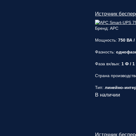
Источник беспе
Бренд: APC
Мощность:
750 ВА /
Фазность:
однофаз
Фаза вх/вых:
1 Ф / 1
Страна производств
Тип:
линейно-интера
В наличии
Источник беспе