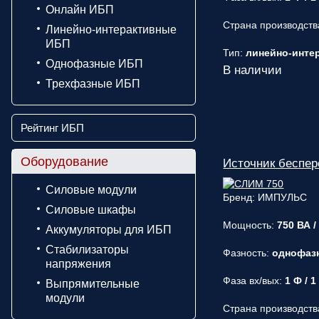
Онлайн ИБП
Страна производств
Линейно-интерактивные
ИБП
Тип:
линейно-интера
Однофазные ИБП
В наличии
Трехфазные ИБП
Рейтинг ИБП
Оборудование
Источник беспе
Силовые модули
Бренд: ИМПУЛЬС
Силовые шкафы
Мощность:
750 ВА /
Аккумуляторы для ИБП
Стабилизаторы
Фазность:
однофаз
напряжения
Фаза вх/вых:
1 Ф / 1
Выпрямительные
модули
Страна производств