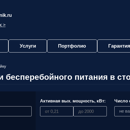
ik.ru
х >
Услуги
Портфолио
Гарантия
йку
и бесперебойного питания в сто
:
Активная вых. мощность, кВт:
Число 
не в