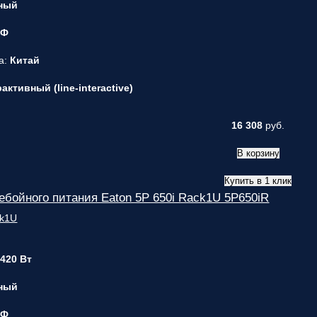
ный
 Ф
а:
Китай
ктивный (line-interactive)
16 308
руб.
В корзину
Купить в 1 клик
ебойного питания Eaton 5P 650i Rack1U 5P650iR
 420 Вт
ный
 Ф