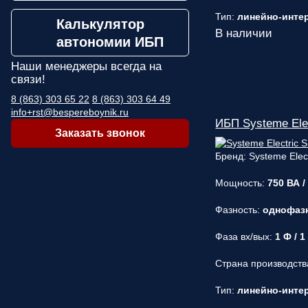
Тип:
линейно-интера
Калькулятор
В наличии
автономии ИБП
Наши менеджеры
всегда на
связи!
8 (863) 303 65 22
8 (863) 303 64 49
info+rst@bespereboynik.ru
ИБП Systeme El
Заказать звонок
Бренд: Systeme Elect
Мощность:
750 ВА /
Фазность:
однофаз
Фаза вх/вых:
1 Ф / 1
Страна производств
Тип:
линейно-интера