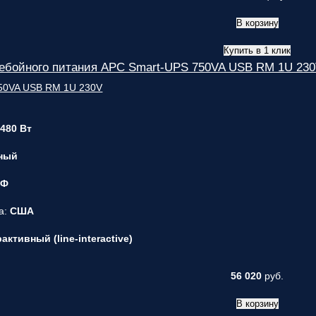
В корзину
Купить в 1 клик
ребойного питания APC Smart-UPS 750VA USB RM 1U 2
 480 Вт
ный
 Ф
а:
США
ктивный (line-interactive)
56 020
руб.
В корзину