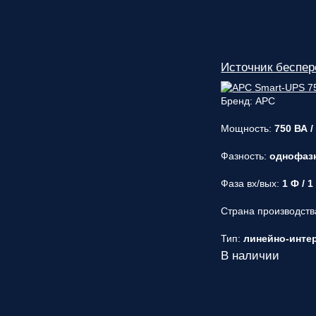
Источник беспе
Бренд: APC
Мощность:
750 ВА /
Фазность:
однофаз
Фаза вх/вых:
1 Ф / 1
Страна производств
Тип:
линейно-интера
В наличии