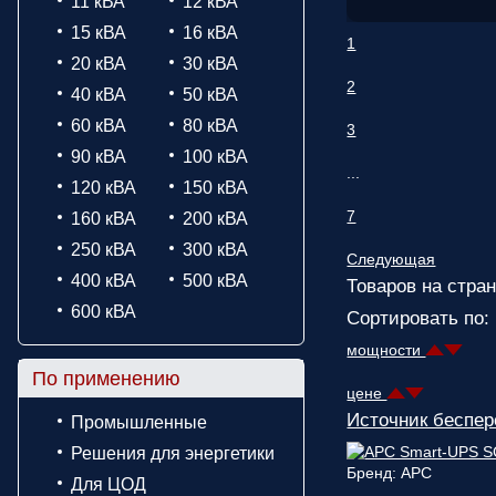
11 кВА
12 кВА
15 кВА
16 кВА
1
20 кВА
30 кВА
2
40 кВА
50 кВА
60 кВА
80 кВА
3
90 кВА
100 кВА
...
120 кВА
150 кВА
7
160 кВА
200 кВА
250 кВА
300 кВА
Следующая
400 кВА
500 кВА
Товаров на стран
600 кВА
Сортировать по:
мощности
По применению
цене
Источник беспе
Промышленные
Решения для энергетики
Бренд: APC
Для ЦОД