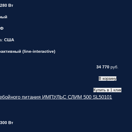
 280 Вт
ный
 Ф
а:
США
ктивный (line-interactive)
34 770
руб.
В корзину
Купить в 1 клик
ребойного питания ИМПУЛЬС СЛИМ 500 SL50101
 300 Вт