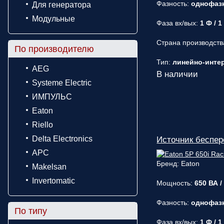
Фазность:
однофаз
Для генератора
Модульные
Фаза вх/вых:
1 Ф / 1
Страна производств
По производителю
Тип:
линейно-интера
AEG
В наличии
Systeme Electric
ИМПУЛЬС
Eaton
Riello
Delta Electronics
Источник беспер
APC
Бренд: Eaton
Makelsan
Invertomatic
Мощность:
650 ВА /
Фазность:
однофаз
По типу
Фаза вх/вых:
1 Ф / 1