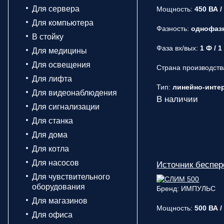
Для сервера
Мощность:
450 ВА /
Для компьютера
Фазность:
однофаз
В стойку
Фаза вх/вых:
1 Ф / 1
Для медицины
Для освещения
Страна производств
Для лифта
Тип:
линейно-интера
Для видеонаблюдения
В наличии
Для сигнализации
Для станка
Для дома
Для котла
Для насосов
Источник беспе
Для чувствительного
оборудования
Бренд: ИМПУЛЬС
Для магазинов
Мощность:
500 ВА /
Для офиса