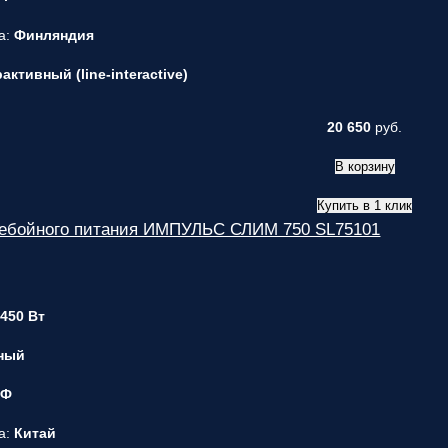
а:
Финляндия
ктивный (line-interactive)
20 650
руб.
В корзину
Купить в 1 клик
ребойного питания ИМПУЛЬС СЛИМ 750 SL75101
 450 Вт
ный
 Ф
а:
Китай