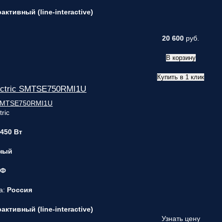
ктивный (line-interactive)
20 600
руб.
В корзину
Купить в 1 клик
ectric SMTSE750RMI1U
ric
 450 Вт
ный
 Ф
а:
Россия
ктивный (line-interactive)
Узнать цену