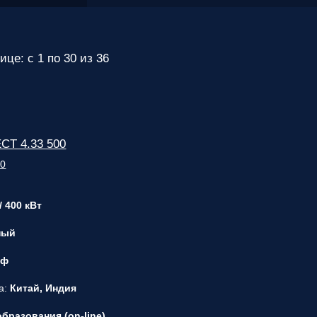
ответственным
за поставку!
Вопрос
1
из 6
Выберите
ице: с 1 по 30 из 36
необходимое
количество
фаз:
Однофазные
T 4.33 500
(220В)
Трехфазные
(380В)
Далее >>
<<
Назад
/ 400 кВт
ный
 ф
а:
Китай, Индия
бразования (on-line)