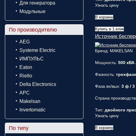
Для генератора
Узнать цену
Модульные
В корзину
По производителю
Купить в 1 клик
Источник беспе
AEG
Systeme Electric
Бренд: MAKELSAN
ИМПУЛЬС
Мощность:
500 кВА 
Eaton
Фазность:
трехфаз
Riello
Delta Electronics
Фаза вх/вых:
3 ф / 3
APC
Страна производств
Makelsan
Invertomatic
Тип:
двойного прео
Узнать цену
По типу
В корзину