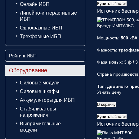
Купить в 1 клик
Онлайн ИБП
Источник беспе
Линейно-интерактивные
ИБП
Бренд: ИМПУЛЬС
Однофазные ИБП
Трехфазные ИБП
Мощность:
500 кВА 
Фазность:
трехфаз
Рейтинг ИБП
Фаза вх/вых:
3 ф / 3
Оборудование
Страна производств
Силовые модули
Тип:
двойного прео
Силовые шкафы
Узнать цену
Аккумуляторы для ИБП
В корзину
Стабилизаторы
напряжения
Купить в 1 клик
Выпрямительные
Источник беспер
модули
Бренд: Riello