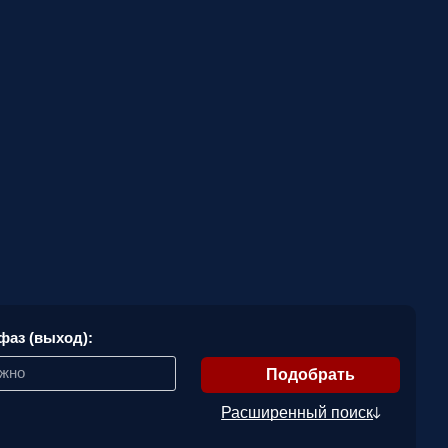
фаз (выход):
ажно
Расширенный поиск