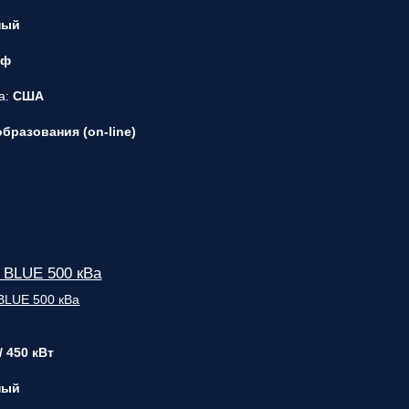
ный
 ф
а:
США
бразования (on-line)
 BLUE 500 кВа
/ 450 кВт
ный