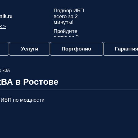
Подбор ИБП
ik.ru
всего за 2
минуты!
х >
Пройдите
опрос за 2
минуты
Услуги
Портфолио
Гарантия
и узнайте,
какой ИБП
подходит
именно вам!
0 кВА
Пройдите
кВА в Ростове
опрос и вы
получите:
Список
 ИБП по мощности
рекомендованных
ИБП
с
ценами,
учитывая
только
важные для