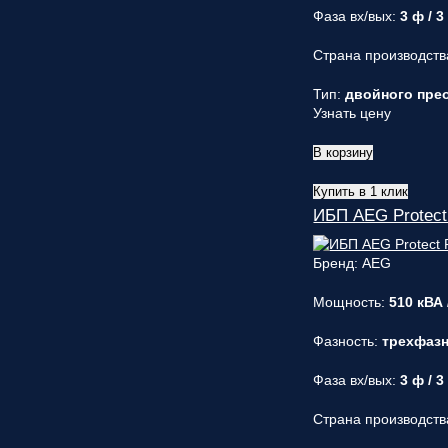
Фаза вх/вых:
3 ф / 3
Страна производств
Тип:
двойного прео
Узнать цену
В корзину
Купить в 1 клик
ИБП AEG Protect
Бренд: AEG
Мощность:
510 кВА 
Фазность:
трехфаз
Фаза вх/вых:
3 ф / 3
Страна производств