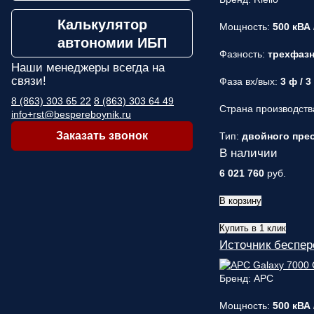
Калькулятор
Мощность:
500 кВА 
автономии ИБП
Фазность:
трехфаз
Наши менеджеры
всегда на
связи!
Фаза вх/вых:
3 ф / 3
8 (863) 303 65 22
8 (863) 303 64 49
Страна производств
info+rst@bespereboynik.ru
Заказать звонок
Тип:
двойного прео
В наличии
6 021 760
руб.
В корзину
Купить в 1 клик
Источник беспе
Бренд: APC
Мощность:
500 кВА 