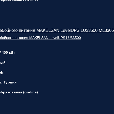
ребойного питания MAKELSAN LevelUPS LU33500 ML3305
/ 450 кВт
ный
 ф
а:
Турция
бразования (on-line)