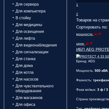
Для сервера
1
Для компьютера
2
В стойку
Товаров на стран
Для медицины
Сортировать по:
Для освещения
мощности
Для лифта
цене
Для видеонаблюдения
ИБП AEG PROTEC
Для сигнализации
Для станка
Бренд: AEG
Для дома
Мощность:
500 кВА 
Для котла
Для насосов
Фазность:
трехфаз
Для чувствительного
Фаза вх/вых:
3 ф / 3
оборудования
Для магазинов
Страна производств
Для офиса
Тип:
двойного прео