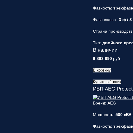
Фазность:
трехфаз
Фаза вх/вых:
3 ф / 3
Страна производств
Тип:
двойного прео
В наличии
6 883 890
руб.
В корзину
Купить в 1 клик
ИБП AEG Protect
Бренд: AEG
Мощность:
500 кВА 
Фазность:
трехфаз