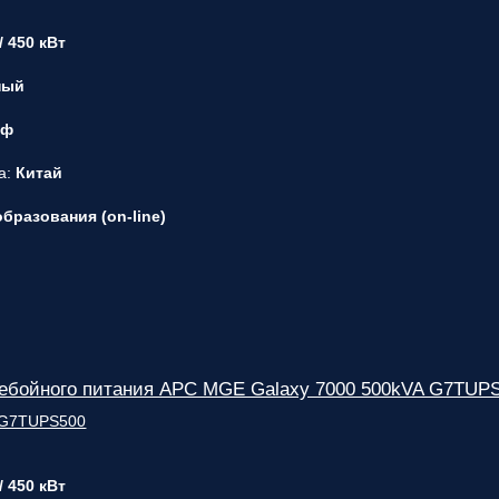
/ 450 кВт
ный
 ф
а:
Китай
бразования (on-line)
ребойного питания APC MGE Galaxy 7000 500kVA G7TUP
/ 450 кВт