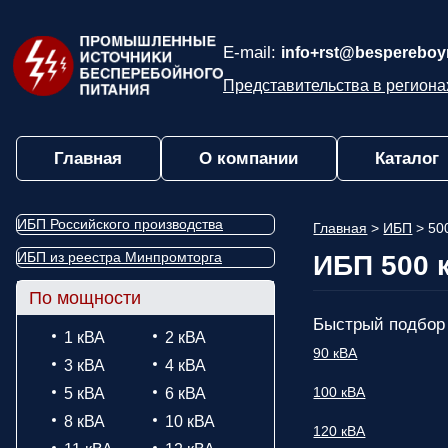
E-mail:
info+rst@bespereboyn
Представительства в региона
Главная
О компании
Каталог
ИБП Российского производства
Главная
>
ИБП
>
50
ИБП из реестра Минпромторга
ИБП 500 
По мощности
Быстрый подбор
1 кВА
2 кВА
90 кВА
3 кВА
4 кВА
100 кВА
5 кВА
6 кВА
8 кВА
10 кВА
120 кВА