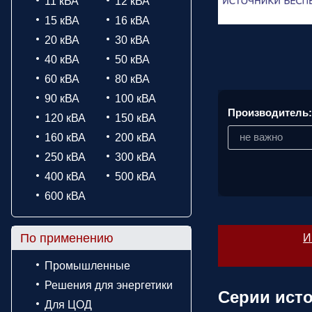
11 кВА
12 кВА
15 кВА
16 кВА
20 кВА
30 кВА
40 кВА
50 кВА
60 кВА
80 кВА
90 кВА
100 кВА
Производитель
120 кВА
150 кВА
не важно
160 кВА
200 кВА
250 кВА
300 кВА
400 кВА
500 кВА
600 кВА
По применению
И
Промышленные
Решения для энергетики
Серии ист
Для ЦОД