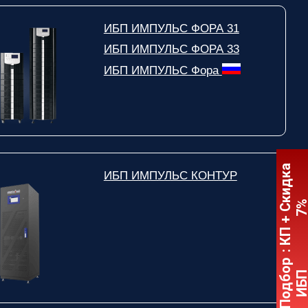
ИБП ИМПУЛЬС ФОРА 31
ИБП ИМПУЛЬС ФОРА 33
ИБП ИМПУЛЬС Фора
:
К
П
+
С
к
и
д
к
а
7
ИБП ИМПУЛЬС КОНТУР
Подбор
ИБ