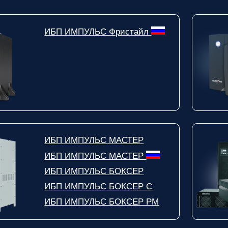
ответственным
за поставку!
Вопрос
1
из 6
ИБП ИМПУЛЬС Фристайл
Выберите
необходимое
количество
фаз:
Однофазные
(220В)
Трехфазные
(380В)
Далее >>
<<
ИБП ИМПУЛЬС МАСТЕР
Назад
ИБП ИМПУЛЬС МАСТЕР
ИБП ИМПУЛЬС БОКСЕР
ИБП ИМПУЛЬС БОКСЕР С
ИБП ИМПУЛЬС БОКСЕР РМ