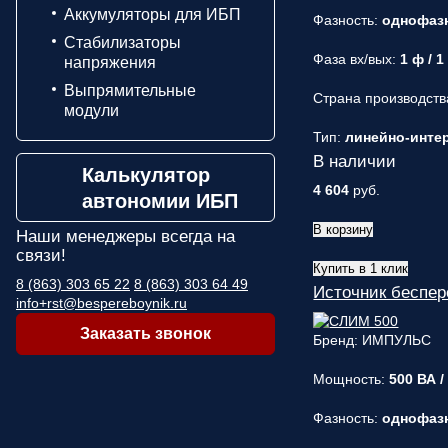
Аккумуляторы для ИБП
Фазность:
однофаз
Стабилизаторы
Фаза вх/вых:
1 ф / 1
напряжения
Выпрямительные
Страна производств
модули
Тип:
линейно-интера
В наличии
Калькулятор
4 604
руб.
автономии ИБП
В корзину
Наши менеджеры
всегда на
связи!
Купить в 1 клик
8 (863) 303 65 22
8 (863) 303 64 49
Источник беспе
info+rst@bespereboynik.ru
Заказать звонок
Бренд: ИМПУЛЬС
Мощность:
500 ВА /
Фазность:
однофаз