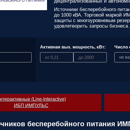
децентрализованных и автономн
вас
параметры!
Источники бесперебойного пита
до 1000 кВА. Торговой маркой
Персональную
защиты с многоуровневым резер
скидку до
удовлетворить запросы бизнеса
7%
!
Подробный
расчет
:
Активная вых. мощность, кВт:
Число 
стоимости
не в
монтажных
работ и
расходных
материалов!
Контакты
вашего
персонального
нтерактивные (Line-Interactive)
менеджера,
ИБП ИМПУЛЬС
который
ответит на
любой
очников бесперебойного питания И
вопрос и
будет