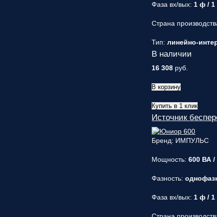
Фаза вх/вых:
1 ф / 1
Страна производств
Тип:
линейно-интера
В наличии
16 308
руб.
В корзину
Купить в 1 клик
Источник беспе
Бренд: ИМПУЛЬС
Мощность:
600 ВА /
Фазность:
однофаз
Фаза вх/вых:
1 ф / 1
Страна производств