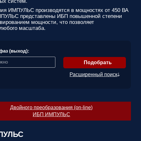
ых систем.
ния ИМПУЛЬС производятся в мощностях от 450 ВА
 ИМПУЛЬС представлены ИБП повышенной степени
вированием мощности, что позволяет
 любого масштаба.
фаз (выход):
ажно
Расширенный поиск
Двойного преобразования (on-line)
ИБП ИМПУЛЬС
МПУЛЬС