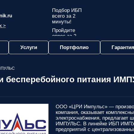
Подбор ИБП
ik.ru
всего за 2
минуты!
х >
Пройдите
опрос за 2
минуты
Услуги
Портфолио
Гарантия
и узнайте,
какой ИБП
подходит
именно вам!
МПУЛЬС
Пройдите
и бесперебойного питания ИМП
опрос и вы
получите:
Список
рекомендованных
ООО «ЦРИ Импульс» — произво
ИБП
с
компания, оказывает комплексны
ценами,
электроснабжения, предлагает 
учитывая
ИМПУЛЬС. В линейке ИБП ИМПУЛ
только
предприятий с централизованны
важные для