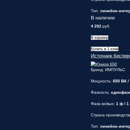
Тип:
линейно-интера
В наличии
4 292
руб.
В корзину
Купить в 1 клик
Источник беспе
Бренд: ИМПУЛЬС
Мощность:
650 ВА /
Фазность:
однофаз
Фаза вх/вых:
1 ф / 1
Страна производств
Тип:
линейно-интера