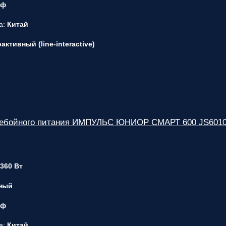
 ф
а:
Китай
ктивный (line-interactive)
ребойного питания ИМПУЛЬС ЮНИОР СМАРТ 600 JS601
 360 Вт
ный
 ф
а:
Китай