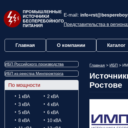
E-mail:
info+rst@bespereboyn
Представительства в региона
Главная
О компании
Каталог
ИБП Российского производства
Главная
>
ИБП
>
И
ИБП из реестра Минпромторга
Источник
Ростове
По мощности
1 кВА
2 кВА
3 кВА
4 кВА
5 кВА
6 кВА
8 кВА
10 кВА