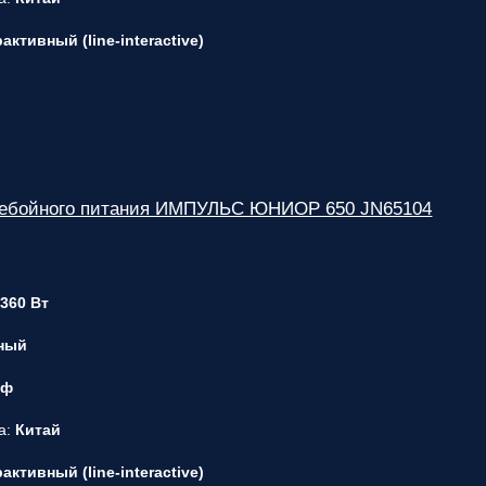
ктивный (line-interactive)
ребойного питания ИМПУЛЬС ЮНИОР 650 JN65104
 360 Вт
ный
 ф
а:
Китай
ктивный (line-interactive)