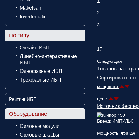
1
Makelsan
2
Invertomatic
3
По типу
...
Онлайн ИБП
17
Линейно-интерактивные
Следующая
ИБП
Товаров на стран
Однофазные ИБП
Сортировать по:
Трехфазные ИБП
мощности
цене
Рейтинг ИБП
Источник беспе
Оборудование
Бренд: ИМПУЛЬС
Силовые модули
Мощность:
450 ВА /
Силовые шкафы