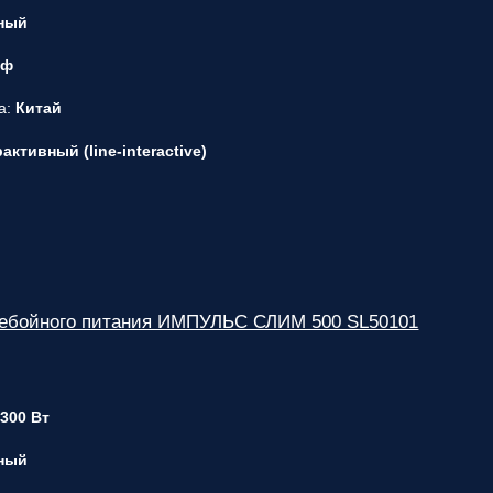
ный
 ф
а:
Китай
ктивный (line-interactive)
ребойного питания ИМПУЛЬС СЛИМ 500 SL50101
 300 Вт
ный