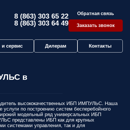
Обратная связь
8 (863) 303 65 22
8 (863) 303 64 49
Заказать звонок
 и сервис
Дилерам
Контакты
УЛЬС в
дитель высококачественных ИБП ИМПУЛЬС. Наша
е услуги по построению систем бесперебойного
широкий модельный ряд универсальных ИБП
ЬС представлены ИБП как для крупных
ми системами управления, так и для