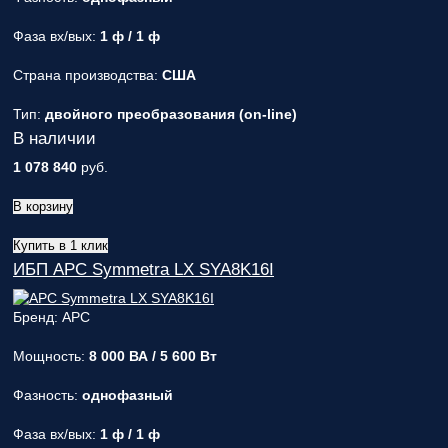
Фаза вх/вых:
1 ф / 1 ф
Страна производства:
США
Тип:
двойного преобразования (on-line)
В наличии
1 078 840
руб.
В корзину
Купить в 1 клик
ИБП APC Symmetra LX SYA8K16I
Бренд: APC
Мощность:
8 000 ВА / 5 600 Вт
Фазность:
однофазный
Фаза вх/вых:
1 ф / 1 ф