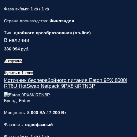
Фаза вх/вых:
1 ф / 1 ф
Страна производства:
Финляндия
Тип:
двойного преобразования (on-line)
В наличии
386 994
руб.
В корзину
Купить в 1 клик
Источник бесперебойного питания Eaton 9PX 8000i
RT6U HotSwap Netpack 9PX8KiRTNBP
Бренд: Eaton
Мощность:
8 000 ВА / 7 200 Вт
Фазность:
однофазный
Фаза вх/вых:
1 ф / 1 ф