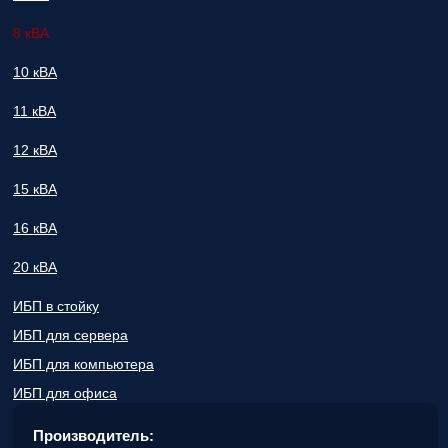
вас
параметры!
8 кВА
Персональную
10 кВА
скидку до
7%
!
11 кВА
Подробный
12 кВА
расчет
стоимости
15 кВА
монтажных
работ и
16 кВА
расходных
материалов!
20 кВА
Контакты
ИБП в стойку
вашего
персонального
ИБП для сервера
менеджера,
ИБП для компьютера
который
ответит на
ИБП для офиса
любой
вопрос и
Производитель:
будет