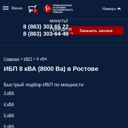
Меню
Наверх
Подбор ИБП
0
всего за 2
минуты!
8 (863) 303 65 22
Пройдите
Заказать звонок
8 (863) 303 64 49
опрос за 2
минуты
и узнайте,
какой ИБП
подходит
Главная
>
ИБП
>
8 кВА
именно вам!
ИБП 8 кВА (8000 Ва) в Ростове
Пройдите
опрос и вы
получите:
Быстрый подбор ИБП по мощности
Список
3 кВА
рекомендованных
ИБП
с
4 кВА
ценами,
учитывая
5 кВА
только
важные для
6 кВА