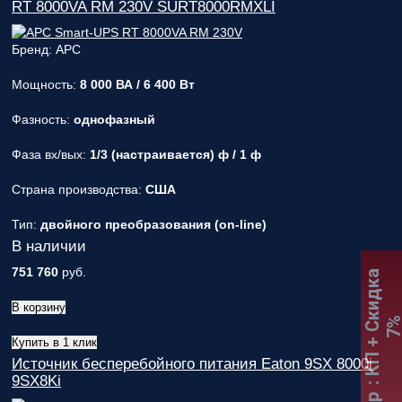
RT 8000VA RM 230V SURT8000RMXLI
Бренд: APC
Мощность:
8 000 ВА / 6 400 Вт
Фазность:
однофазный
Фаза вх/вых:
1/3 (настраивается) ф / 1 ф
Страна производства:
США
Тип:
двойного преобразования (on-line)
В наличии
751 760
руб.
:
К
П
+
С
к
и
д
к
а
7
В корзину
Купить в 1 клик
Источник бесперебойного питания Eaton 9SX 8000i
9SX8Ki