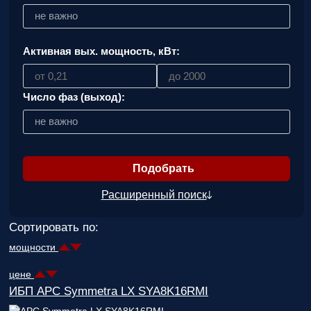
ответственным
не важно
за поставку!
Вопрос
1
из 6
Активная вых. мощность, кВт:
Выберите
необходимое
количество
фаз:
Число фаз (выход):
не важно
Однофазные
(220В)
Трехфазные
(380В)
Далее >>
<<
Назад
Расширенный поиск
Сортировать по:
мощности
цене
ИБП APC Symmetra LX SYA8K16RMI