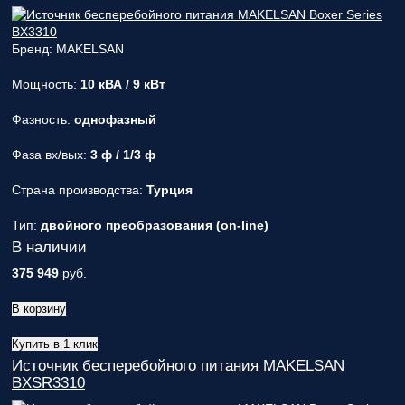
ответственным
за поставку!
Бренд: MAKELSAN
Вопрос
1
из 6
Выберите
Мощность:
10 кВА / 9 кВт
необходимое
количество
Фазность:
однофазный
фаз:
Фаза вх/вых:
3 ф / 1/3 ф
Однофазные
(220В)
Страна производства:
Турция
Трехфазные
(380В)
Тип:
двойного преобразования (on-line)
Далее >>
<<
В наличии
Назад
375 949
руб.
В корзину
Купить в 1 клик
Источник бесперебойного питания MAKELSAN
BXSR3310