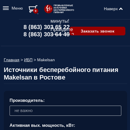
Меню
Наверх
Подбор ИБП
0
всего за 2
минуты!
8 (863) 303 65 22
Пройдите
Заказать звонок
8 (863) 303 64 49
опрос за 2
минуты
и узнайте,
какой ИБП
подходит
Главная
>
ИБП
>
Makelsan
именно вам!
Источники бесперебойного питания
Пройдите
Makelsan в Ростове
опрос и вы
получите:
Список
рекомендованных
Производитель:
ИБП
с
ценами,
не важно
учитывая
только
Активная вых. мощность, кВт:
важные для