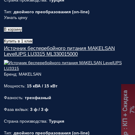
Страна производства:
Турция
Тип:
двойного преобразования (on-line)
Узнать цену
В корзину
Купить в 1 клик
Источник бесперебойного питания MAKELSAN
LevelUPS LU3315 ML330015000
Бренд: MAKELSAN
Мощность:
15 кВА / 15 кВт
:
К
П
+
С
к
и
д
к
а
7
Фазность:
трехфазный
Фаза вх/вых:
3 ф / 3 ф
Страна производства:
Турция
Тип:
двойного преобразования (on-line)