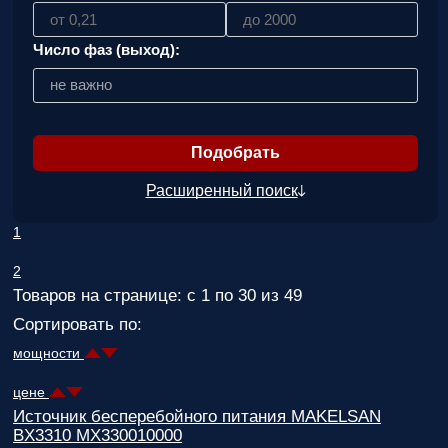
вас
параметры!
Число фаз (выход):
Персональную
скидку до
не важно
7%
!
Подробный
расчет
стоимости
Расширенный поиск
монтажных
работ и
1
расходных
материалов!
2
Товаров на странице: с 1 по 30 из 49
Контакты
вашего
Сортировать по:
персонального
менеджера,
мощности
который
ответит на
цене
любой
Источник бесперебойного питания MAKELSAN
вопрос и
BX3310 MX330010000
будет