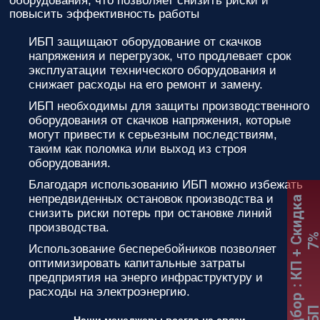
оборудования, что позволяет снизить риски и
повысить эффективность работы
ИБП защищают оборудование от скачков
напряжения и перегрузок, что продлевает срок
эксплуатации технического оборудования и
снижает расходы на его ремонт и замену.
ИБП необходимы для защиты производственного
оборудования от скачков напряжения, которые
могут привести к серьезным последствиям,
таким как поломка или выход из строя
оборудования.
Благодаря использованию ИБП можно избежать
непредвиденных остановок производства и
:
К
П
+
С
к
и
д
к
а
7
снизить риски потерь при остановке линий
производства.
Использование бесперебойников позволяет
оптимизировать капитальные затраты
предприятия на энерго инфраструктуру и
расходы на электроэнергию.
Подбор
ИБ
Наши менеджеры всегда на связи.