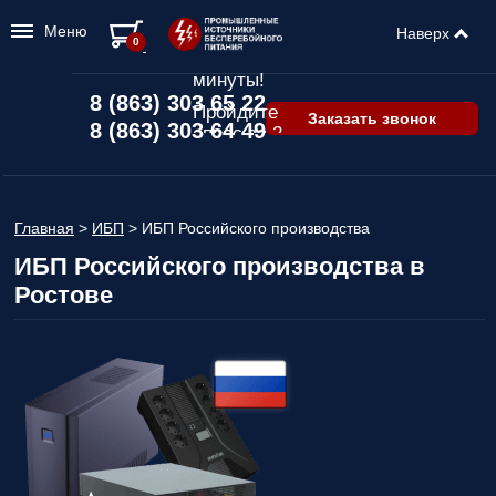
Меню
Наверх
Подбор ИБП
0
всего за 2
минуты!
8 (863) 303 65 22
Пройдите
Заказать звонок
8 (863) 303 64 49
опрос за 2
минуты
и узнайте,
какой ИБП
подходит
Главная
>
ИБП
>
ИБП Российского производства
именно вам!
ИБП Российского производства в
Пройдите
Ростове
опрос и вы
получите:
Список
рекомендованных
ИБП
с
ценами,
учитывая
только
важные для