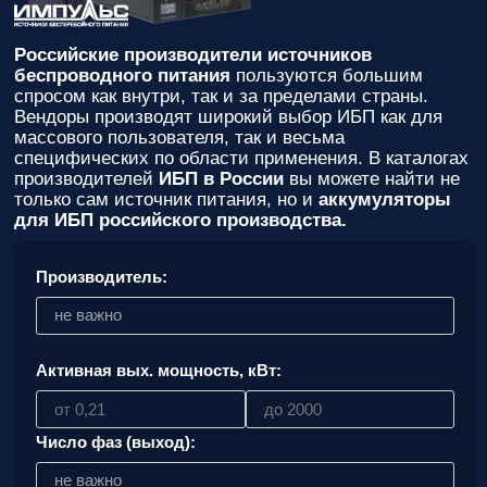
вас
параметры!
Российские производители источников
Персональную
беспроводного питания
пользуются большим
скидку до
спросом как внутри, так и за пределами страны.
7%
!
Вендоры производят широкий выбор ИБП как для
массового пользователя, так и весьма
Подробный
специфических по области применения. В каталогах
расчет
производителей
ИБП в России
вы можете найти не
стоимости
только сам источник питания, но и
аккумуляторы
монтажных
для ИБП российского производства.
работ и
расходных
Производитель:
материалов!
не важно
Контакты
вашего
персонального
Активная вых. мощность, кВт:
менеджера,
который
ответит на
Число фаз (выход):
любой
вопрос и
не важно
будет