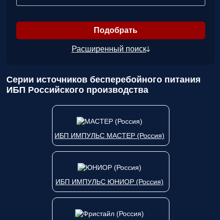
ответственным
за поставку!
Вопрос
1
из 6
Выберите
необходимое
Расширенный поиск
количество
фаз:
Серии источников бесперебойного питания
ИБП Российского производства
Однофазные
(220В)
Трехфазные
(380В)
Далее >>
<<
ИБП ИМПУЛЬС МАСТЕР (Россия)
Назад
ИБП ИМПУЛЬС ЮНИОР (Россия)