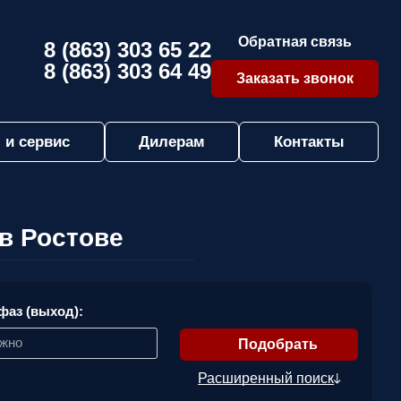
Обратная связь
8 (863) 303 65 22
8 (863) 303 64 49
Заказать звонок
 и сервис
Дилерам
Контакты
в Ростове
фаз (выход):
ажно
Расширенный поиск