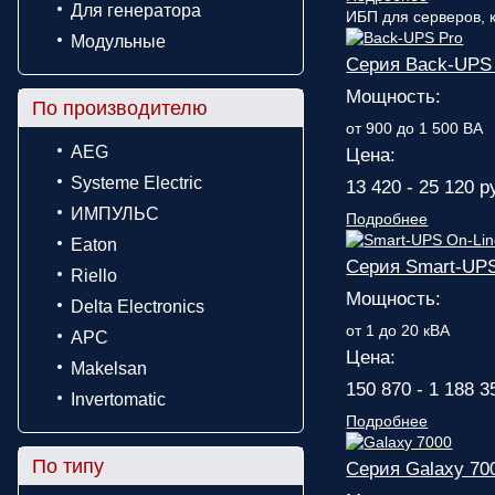
Для генератора
ИБП для серверов, к
Модульные
Серия Back-UPS
Мощность:
По производителю
от 900 до 1 500 ВА
AEG
Цена:
Systeme Electric
13 420 - 25 120 р
ИМПУЛЬС
Подробнее
Eaton
Серия Smart-UPS
Riello
Мощность:
Delta Electronics
от 1 до 20 кВА
APC
Цена:
Makelsan
150 870 - 1 188 3
Invertomatic
Подробнее
По типу
Серия Galaxy 70