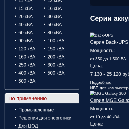
11 кВА
12 кВА
15 кВА
16 кВА
20 кВА
30 кВА
Серии акк
40 кВА
50 кВА
60 кВА
80 кВА
90 кВА
100 кВА
Серия Back-UPS
120 кВА
150 кВА
Мощность:
160 кВА
200 кВА
от 350 до 1 500 ВА
250 кВА
300 кВА
Цена:
400 кВА
500 кВА
7 130 - 25 120 ру
600 кВА
Подробнее
ИБП для компьютеро
По применению
Серия MGE Gala
Мощность:
Промышленные
от 10 до 40 кВА
Решения для энергетики
Цена:
Для ЦОД