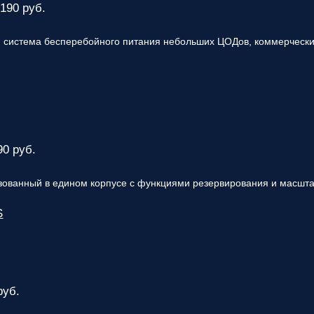
 190 руб.
ответственным
за поставку!
Вопрос
1
из 6
 система бесперебойного питания небольших ЦОДов, коммерческих
Выберите
необходимое
количество
фаз:
Однофазные
(220В)
90 руб.
Трехфазные
(380В)
Далее >>
<<
ованный в едином корпусе с функциями резервирования и масштаб
Назад
S
руб.