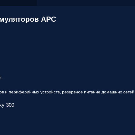
вас
параметры!
умуляторов APC
Персональную
скидку до
7%
!
Подробный
расчет
стоимости
монтажных
работ и
расходных
материалов!
б.
Контакты
в и периферийных устройств, резервное питание домашних сетей. 
вашего
персонального
xy 300
менеджера,
который
ответит на
любой
вопрос и
будет