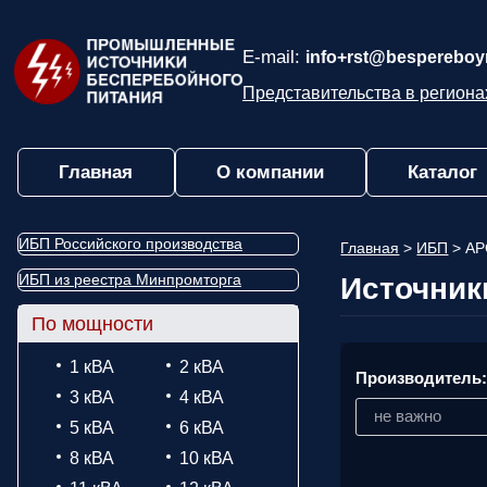
E-mail:
info+rst@bespereboyn
Представительства в региона
Главная
О компании
Каталог
ИБП Российского производства
Главная
>
ИБП
>
AP
ИБП из реестра Минпромторга
Источник
По мощности
1 кВА
2 кВА
Производитель
3 кВА
4 кВА
не важно
5 кВА
6 кВА
8 кВА
10 кВА