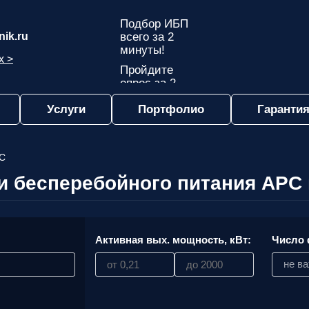
Подбор ИБП
ik.ru
всего за 2
минуты!
х >
Пройдите
опрос за 2
минуты
Услуги
Портфолио
Гарантия
и узнайте,
какой ИБП
подходит
именно вам!
C
Пройдите
и бесперебойного питания APC 
опрос и вы
получите:
Список
рекомендованных
:
Активная вых. мощность, кВт:
Число 
ИБП
с
ценами,
не в
учитывая
только
важные для