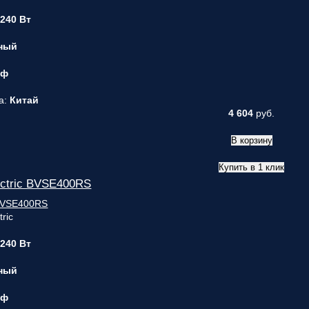
 240 Вт
ный
 ф
а:
Китай
4 604
руб.
В корзину
Купить в 1 клик
ctric BVSE400RS
ric
 240 Вт
ный
 ф