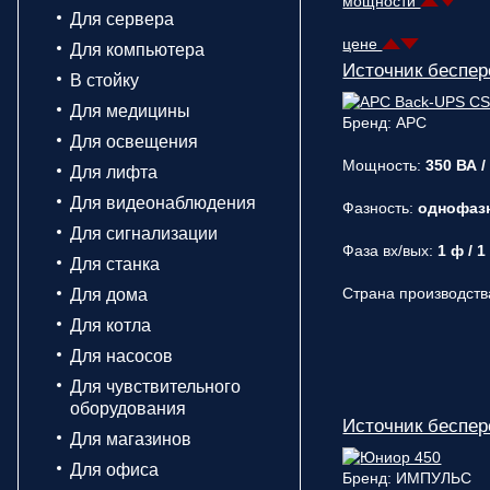
мощности
Для сервера
цене
Для компьютера
Источник беспер
В стойку
Для медицины
Бренд: APC
Для освещения
Мощность:
350 ВА /
Для лифта
Для видеонаблюдения
Фазность:
однофаз
Для сигнализации
Фаза вх/вых:
1 ф / 1
Для станка
Страна производств
Для дома
Для котла
Для насосов
Для чувствительного
оборудования
Источник беспе
Для магазинов
Для офиса
Бренд: ИМПУЛЬС