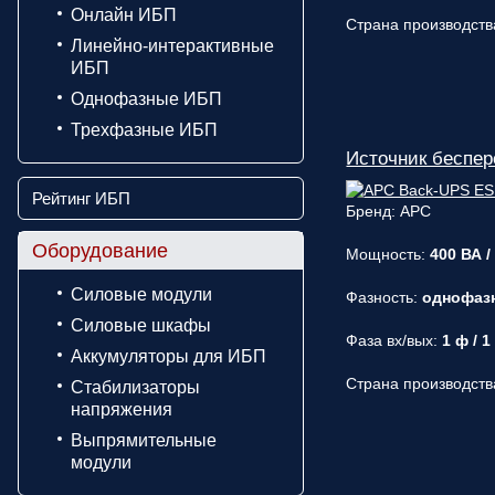
Онлайн ИБП
Страна производств
Линейно-интерактивные
ИБП
Однофазные ИБП
Трехфазные ИБП
Источник беспе
Рейтинг ИБП
Бренд: APC
Оборудование
Мощность:
400 ВА /
Силовые модули
Фазность:
однофаз
Силовые шкафы
Фаза вх/вых:
1 ф / 1
Аккумуляторы для ИБП
Страна производств
Стабилизаторы
напряжения
Выпрямительные
модули