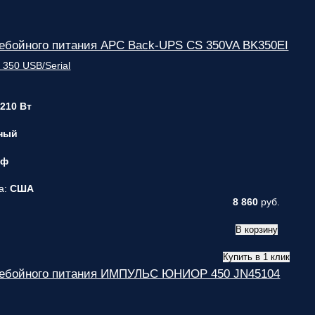
ебойного питания APC Back-UPS CS 350VA BK350EI
 210 Вт
ный
 ф
а:
США
8 860
руб.
В корзину
Купить в 1 клик
ребойного питания ИМПУЛЬС ЮНИОР 450 JN45104