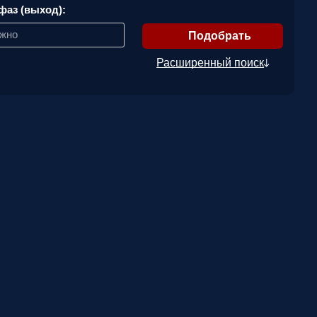
фаз (выход):
ажно
Расширенный поиск