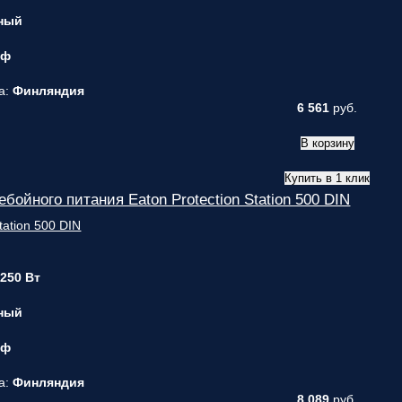
ный
 ф
а:
Финляндия
6 561
руб.
В корзину
Купить в 1 клик
бойного питания Eaton Protection Station 500 DIN
 250 Вт
ный
 ф
а:
Финляндия
8 089
руб.