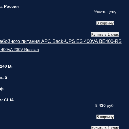
а:
Россия
Узнать цену
В корзину
Купить в 1 клик
ребойного питания APC Back-UPS ES 400VA BE400-RS
 240 Вт
ный
 ф
а:
США
8 430
руб.
В корзину
Купить в 1 клик