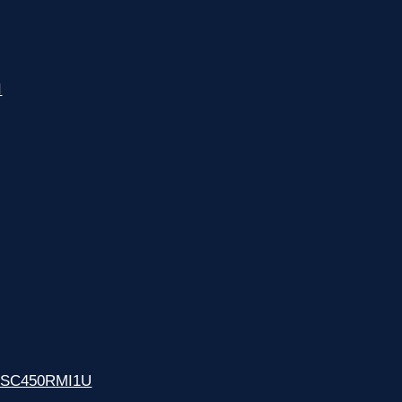
I
T SC450RMI1U