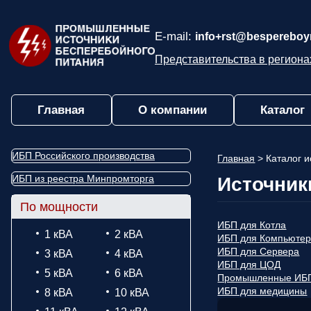
E-mail:
info+rst@bespereboyn
Представительства в региона
Главная
О компании
Каталог
ИБП Российского производства
Главная
>
Каталог 
ИБП из реестра Минпромторга
Источник
По мощности
ИБП для Котла
1 кВА
2 кВА
ИБП для Компьюте
ИБП для Сервера
3 кВА
4 кВА
ИБП для ЦОД
5 кВА
6 кВА
Промышленные ИБ
ИБП для медицины
8 кВА
10 кВА