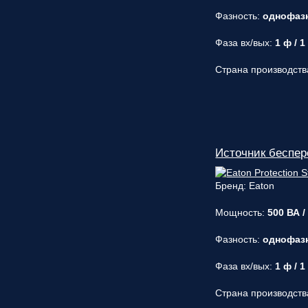
Фазность:
однофаз
Фаза вх/вых:
1 ф / 1
Страна производств
Источник беспере
Бренд: Eaton
Мощность:
500 ВА /
Фазность:
однофаз
Фаза вх/вых:
1 ф / 1
Страна производств