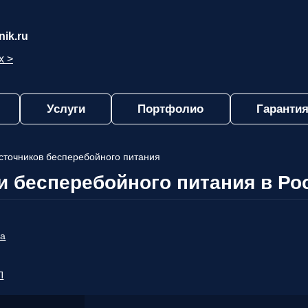
ik.ru
х >
Услуги
Портфолио
Гарантия
источников бесперебойного питания
и бесперебойного питания в Ро
ра
П