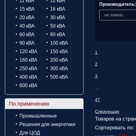
11 кВА
12 кВА
Производитель
15 кВА
16 кВА
не важно
20 кВА
30 кВА
40 кВА
50 кВА
60 кВА
80 кВА
90 кВА
100 кВА
120 кВА
150 кВА
1
160 кВА
200 кВА
2
250 кВА
300 кВА
3
400 кВА
500 кВА
600 кВА
...
47
По применению
Следующая
Промышленные
Товаров на стран
Решения для энергетики
Сортировать по:
Для ЦОД