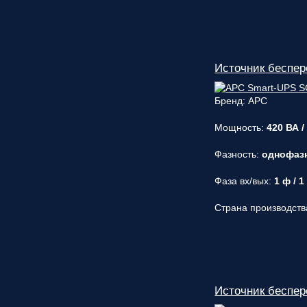
Источник беспер
Бренд: APC
Мощность:
420 ВА /
Фазность:
однофаз
Фаза вх/вых:
1 ф / 1
Страна производств
Источник беспе