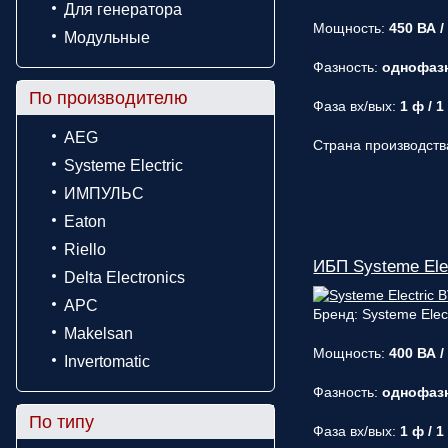
Для генератора
Мощность:
450 ВА /
Модульные
Фазность:
однофаз
По производителю
Фаза вх/вых:
1 ф / 1
AEG
Страна производств
Systeme Electric
ИМПУЛЬС
Eaton
Riello
ИБП Systeme Ele
Delta Electronics
APC
Бренд: Systeme Elect
Makelsan
Мощность:
400 ВА /
Invertomatic
Фазность:
однофаз
По типу
Фаза вх/вых:
1 ф / 1