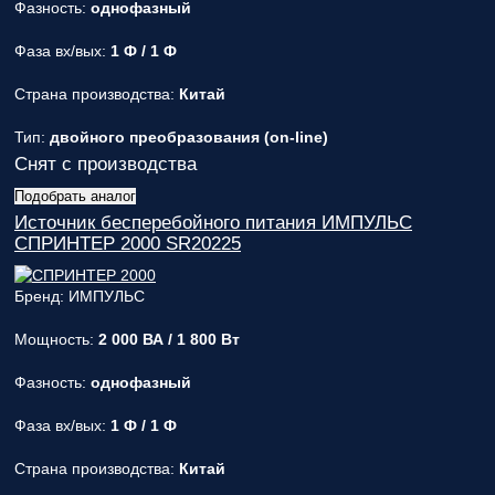
Фазность:
однофазный
ответственным
за поставку!
Фаза вх/вых:
1 Ф / 1 Ф
Вопрос
1
из 6
Выберите
Страна производства:
Китай
необходимое
количество
Тип:
двойного преобразования (on-line)
фаз:
Снят с производства
Подобрать аналог
Однофазные
Источник бесперебойного питания ИМПУЛЬС
(220В)
СПРИНТЕР 2000 SR20225
Трехфазные
(380В)
Далее >>
<<
Бренд: ИМПУЛЬС
Назад
Мощность:
2 000 ВА / 1 800 Вт
Фазность:
однофазный
Фаза вх/вых:
1 Ф / 1 Ф
Страна производства:
Китай