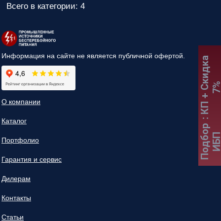
Всего в категории: 4
Информация на сайте не является публичной офертой.
:
К
П
+
С
к
и
д
к
а
7
О компании
Каталог
Подбор
ИБ
Портфолио
Гарантия и сервис
Дилерам
Контакты
Статьи