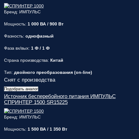
вас
параметры!
Бренд: ИМПУЛЬС
Персональную
Мощность:
1 000 ВА / 900 Вт
скидку до
7%
!
Фазность:
однофазный
Подробный
Фаза вх/вых:
1 Ф / 1 Ф
расчет
стоимости
Страна производства:
Китай
монтажных
работ и
Тип:
двойного преобразования (on-line)
расходных
материалов!
Снят с производства
Подобрать аналог
Контакты
Источник бесперебойного питания ИМПУЛЬС
вашего
СПРИНТЕР 1500 SR15225
персонального
менеджера,
который
Бренд: ИМПУЛЬС
ответит на
любой
Мощность:
1 500 ВА / 1 350 Вт
вопрос и
будет