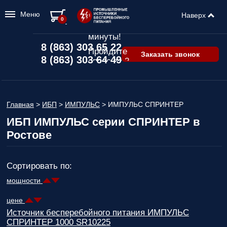
Меню
Наверх
Подбор ИБП
0
всего за 2
минуты!
8 (863) 303 65 22
Пройдите
Заказать звонок
8 (863) 303 64 49
опрос за 2
минуты
и узнайте,
какой ИБП
подходит
Главная
>
ИБП
>
ИМПУЛЬС
>
ИМПУЛЬС СПРИНТЕР
именно вам!
ИБП ИМПУЛЬС серии СПРИНТЕР в
Пройдите
Ростове
опрос и вы
получите:
Список
Сортировать по:
рекомендованных
мощности
ИБП
с
ценами,
цене
учитывая
только
Источник бесперебойного питания ИМПУЛЬС
важные для
СПРИНТЕР 1000 SR10225