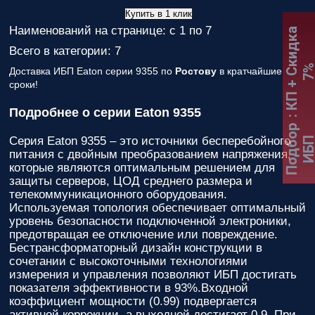
Купить в 1 клик
Наименований на странице: с 1 по 7
:
К
П
+
С
к
и
д
к
а
7
Всего в категории: 7
Доставка ИБП Eaton серии 9355 по
Ростову
в кратчайшие
сроки!
Подробнее о серии Eaton 9355
Подбор
Серия Eaton 9355 – это источники бесперебойного
ИБ
питания с двойным преобразованием напряжения,
которые являются оптимальным решением для
защиты серверов, ЦОД среднего размера и
телекоммуникационного оборудования.
Используемая топология обеспечивает оптимальный
уровень безопасности подключенной электроники,
предотвращая ее отключение или повреждение.
Бестрансформаторный дизайн конструкции в
сочетании с высокоточными технологиями
измерения и управления позволяют ИБП достигать
показателя эффективности в 93%.Входной
коэффициент мощности (0.99) подвергается
активной коррекции, а выходной достигает 0.9. При