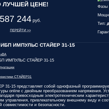
 ЛУЧШЕЙ ЦЕНЕ!
Фазы 
Мощн
587 244
руб.
Тип:
д
ПЕРЕЙТИ >>
Гаран
 ИБП ИМПУЛЬС СТАЙЕР 31-15
ИБП ИМПУЛЬС СТАЙЕР 31-15
плуатации
теристики СТАЙЕР31
Р 31-15
представляет собой однофазный программируе
туры online с двойным преобразованием напряжения. У
агодаря превосходным электротехническим характерис
м управления, привлекательному внешнему виду и соо
й совместимости и безопасности.