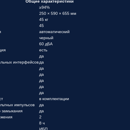
Общие характеристики
≥94%
250 × 590 × 655 мм
45 кг
45
я
автоматический
черный
60 дБА
ция
есть
да
ельных интерфейсов
да
да
да
да
да
да
ст
в комплектации
ольтных импульсов
да
о замыкания
да
яжения
2
8 ч
ИБП