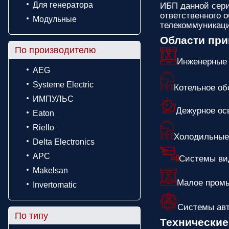
Для генератора
ИБП данной сери
ответственного 
Модульные
телекоммуникаци
Области пр
По производителю
Инженерные
AEG
Systeme Electric
Котельное об
ИМПУЛЬС
Дежурное ос
Eaton
Riello
Холодильные
Delta Electronics
APC
Системы ви
Makelsan
Малое пром
Invertomatic
Системы ав
По типу
Технические