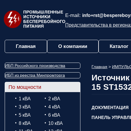
E-mail:
info+rst@bespereboyn
Представительства в региона
Главная
О компании
Каталог
ИБП Российского производства
Главная
>
ИМПУЛЬ
ИБП из реестра Минпромторга
Источник
15 ST153
По мощности
1 кВА
2 кВА
3 кВА
4 кВА
ДОКУМЕНТАЦИЯ
5 кВА
6 кВА
ПАНЕЛЬ УПРАВЛ
8 кВА
10 кВА