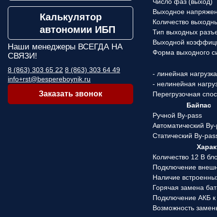
Число фаз (выход)
Выходное напряже
Калькулятор
Количество выходн
автономии ИБП
Тип выходных разъ
Выходной коэффиц
Наши менеджеры
ВСЕГДА НА
Форма выходного с
СВЯЗИ!
8 (863) 303 65 22
8 (863) 303 64 49
- линейная нагрузк
info+rst@bespereboynik.ru
- нелинейная нагру
Заказать звонок
Перегрузочная спо
Байпас
Ручной By-pass
Автоматический By-
Статический By-pas
Харак
Количество 12 В бл
Подключение внеш
Наличие встроенны
Горячая замена ба
Подключение АКБ к
Возможность замен