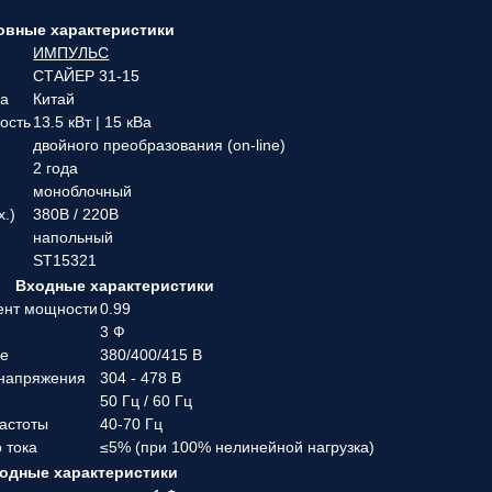
овные характеристики
ИМПУЛЬС
СТАЙЕР 31-15
ва
Китай
ость
13.5 кВт | 15 кВа
двойного преобразования (on-line)
2 года
моноблочный
х.)
380В / 220В
напольный
ST15321
Входные характеристики
ент мощности
0.99
3 Ф
ие
380/400/415 В
 напряжения
304 - 478 В
50 Гц / 60 Гц
частоты
40-70 Гц
 тока
≤5% (при 100% нелинейной нагрузка)
одные характеристики