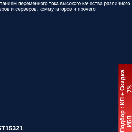
анием переменного тока высокого качества различного
ров и серверов, коммутаторов и прочего
:
К
П
+
С
к
и
д
к
а
7
Подбор
ИБ
ST15321