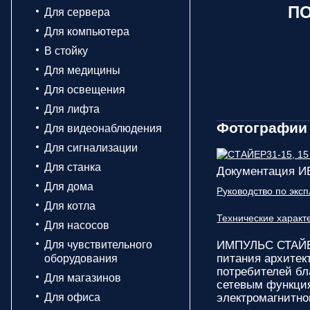
ПО
Для сервера
Для компьютера
В стойку
Для медицины
Для освещения
Для лифта
Фотографии
Для видеонаблюдения
Для сигнализации
Для станка
Документация 
Для дома
Руководство по экс
Для котла
Технические харак
Для насосов
Для чувствительного
ИМПУЛЬС СТАЙЕ
питания архитек
оборудования
потребителей бл
Для магазинов
сетевым функция
Для офиса
электромагнитно