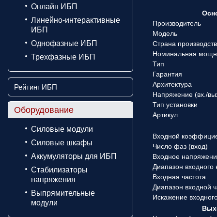
Онлайн ИБП
Осн
Линейно-интерактивные
Производитель
ИБП
Модель
Однофазные ИБП
Страна производст
Номинальная мощн
Трехфазные ИБП
Тип
Гарантия
Архитектура
Рейтинг ИБП
Напряжение (вx./вы
Тип установки
Оборудование
Артикул
Силовые модули
Входной коэффици
Силовые шкафы
Число фаз (вход)
Аккумуляторы для ИБП
Входное напряжен
Диапазон входного
Стабилизаторы
Входная частота
напряжения
Диапазон входной 
Выпрямительные
Искажение входного
модули
Вых