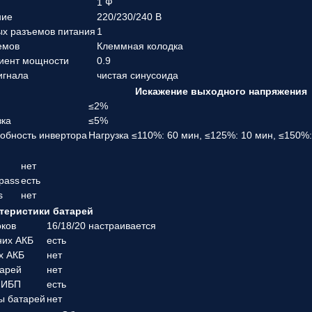
1 Ф
ние
220/230/240 В
ых разъемов питания
1
емов
Клеммная колодка
иент мощности
0.9
игнала
чистая синусоида
Искажение выходного напряжения
а
≤2%
зка
≤5%
собность инвертора
Нагрузка ≤110%: 60 мин, ≤125%: 10 мин, ≤150%
нет
pass
есть
s
нет
теристики батарей
оков
16/18/20 настраивается
них АКБ
есть
х АКБ
нет
тарей
нет
 ИБП
есть
ы батарей
нет